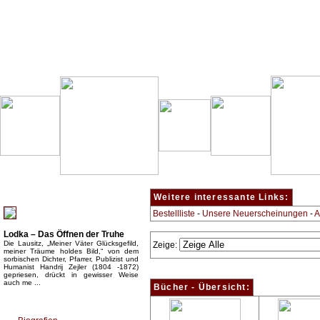
Besondere Empfehlung:
Weitere interessante Links:
Bestellliste
-
Unsere Neuerscheinungen
-
A
Lodka – Das Öffnen der Truhe
Die Lausitz, „Meiner Väter Glücksgefild,
Zeige:
meiner Träume holdes Bild,“ von dem
sorbischen Dichter, Pfarrer, Publizist und
Humanist Handrij Zejler (1804 -1872)
gepriesen, drückt in gewisser Weise
auch me ...
Bücher - Übersicht:
Top Bücherkategorien: