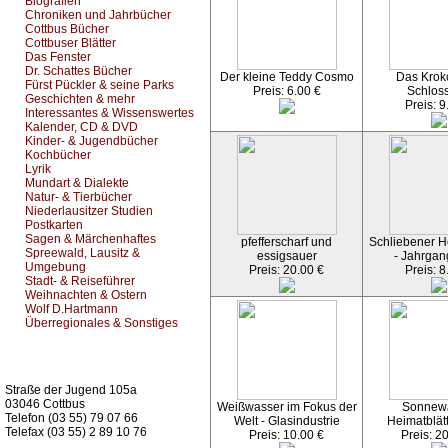
Biografien
Chroniken und Jahrbücher
Cottbus Bücher
Cottbuser Blätter
Das Fenster
Dr. Schattes Bücher
Der kleine Teddy Cosmo
Das Kroko
Fürst Pückler & seine Parks
Preis: 6.00 €
Schlos
Geschichten & mehr
Preis: 9
Interessantes & Wissenswertes
Kalender, CD & DVD
Kinder- & Jugendbücher
Kochbücher
Lyrik
Mundart & Dialekte
Natur- & Tierbücher
Niederlausitzer Studien
Postkarten
Sagen & Märchenhaftes
pfefferscharf und
Schliebener He
Spreewald, Lausitz &
essigsauer
- Jahrgan
Umgebung
Preis: 20.00 €
Preis: 8
Stadt- & Reiseführer
Weihnachten & Ostern
Wolf D.Hartmann
Überregionales & Sonstiges
Kurz-Info:
Straße der Jugend 105a
03046 Cottbus
Weißwasser im Fokus der
Sonnew
Telefon (03 55) 79 07 66
Welt - Glasindustrie
Heimatblät
Telefax (03 55) 2 89 10 76
Preis: 10.00 €
Preis: 2