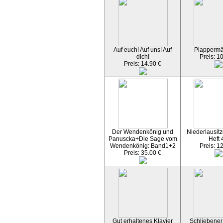
Auf euch! Auf uns! Auf
Plapperm
dich!
Preis: 1
Preis: 14.90 €
Der Wendenkönig und
Niederlausitz
Panuscka+Die Sage vom
Heft 
Wendenkönig: Band1+2
Preis: 1
Preis: 35.00 €
Gut erhaltenes Klavier
Schliebener 