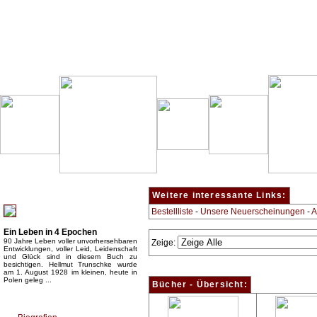
Besondere Empfehlung:
Weitere interessante Links:
Bestellliste
-
Unsere Neuerscheinungen
-
A
Ein Leben in 4 Epochen
90 Jahre Leben voller unvorhersehbaren
Zeige:
Entwicklungen, voller Leid, Leidenschaft
und Glück sind in diesem Buch zu
besichtigen. Hellmut Trunschke wurde
am 1. August 1928 im kleinen, heute in
Polen geleg ...
Bücher - Übersicht:
Top Bücherkategorien: