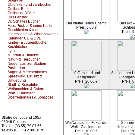
Biografien
Chroniken und Jahrbücher
Cottbus Bücher
Cottbuser Blätter
Das Fenster
Dr. Schattes Bücher
Der kleine Teddy Cosmo
Das Kroko
Fürst Pückler & seine Parks
Preis: 6.00 €
Schlos
Geschichten & mehr
Preis: 9
Interessantes & Wissenswertes
Kalender, CD & DVD
Kinder- & Jugendbücher
Kochbücher
Lyrik
Mundart & Dialekte
Natur- & Tierbücher
Niederlausitzer Studien
Postkarten
Sagen & Märchenhaftes
pfefferscharf und
Schliebener He
Spreewald, Lausitz &
essigsauer
- Jahrgan
Umgebung
Preis: 20.00 €
Preis: 8
Stadt- & Reiseführer
Weihnachten & Ostern
Wolf D.Hartmann
Überregionales & Sonstiges
Kurz-Info:
Straße der Jugend 105a
03046 Cottbus
Weißwasser im Fokus der
Sonnew
Telefon (03 55) 79 07 66
Welt - Glasindustrie
Heimatblät
Telefax (03 55) 2 89 10 76
Preis: 10.00 €
Preis: 2