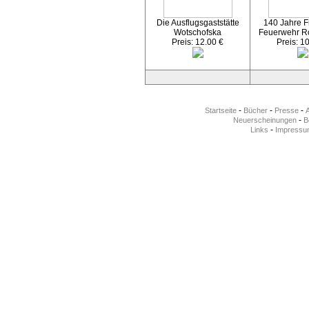
Die Ausflugsgaststätte
140 Jahre Fr
Wotschofska
Feuerwehr R
Preis: 12.00 €
Preis: 1
-
-
-
Startseite
Bücher
Presse
-
Neuerscheinungen
Be
-
Links
Impressu