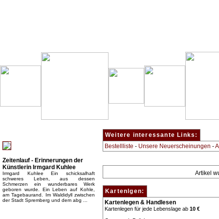
Besondere Empfehlung:
Weitere interessante Links:
Bestellliste
-
Unsere Neuerscheinungen
-
A
Zeitenlauf - Erinnerungen der
Künstlerin Irmgard Kuhlee
Artikel 
Irmgard Kuhlee Ein schicksalhaft
schweres Leben, aus dessen
Schmerzen ein wunderbares Werk
geboren wurde. Ein Leben auf Kohle,
Kartenlgen:
am Tagebaurand. Im Waldidyll zwischen
der Stadt Spremberg und dem abg ...
Kartenlegen & Handlesen
Kartenlegen für jede Lebenslage ab
10 €
Top Bücherkategorien: