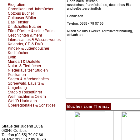
Ganz nach Belieben -
Biografien
russisches, französisches, deutsches Blatt
und selbstverständlich
Chroniken und Jahrbücher
Cottbus Bücher
Handlesen
Cottbuser Blätter
Das Fenster
Telefon: 0355 - 79 07 66
Dr. Schattes Bücher
Fürst Pückler & seine Parks
Rufen sie uns zwecks Terminvereinbarung,
einfach an.
Geschichten & mehr
Interessantes & Wissenswertes
Kalender, CD & DVD
Kinder- & Jugendbücher
Kochbücher
Lyrik
Mundart & Dialekte
Natur- & Tierbücher
Niederlausitzer Studien
Postkarten
Sagen & Märchenhaftes
Spreewald, Lausitz &
Umgebung
Stadt- & Reiseführer
Weihnachten & Ostern
Wolf D.Hartmann
Überregionales & Sonstiges
Bücher zum Thema:
Kurz-Info:
Straße der Jugend 105a
03046 Cottbus
Telefon (03 55) 79 07 66
Telefax (03 55) 2 89 10 76