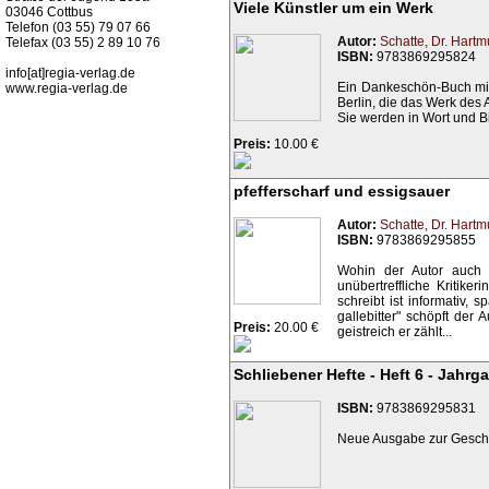
Viele Künstler um ein Werk
03046 Cottbus
Telefon (03 55) 79 07 66
Autor:
Schatte, Dr. Hartm
Telefax (03 55) 2 89 10 76
ISBN:
9783869295824
info[at]regia-verlag.de
Ein Dankeschön-Buch mit 
www.regia-verlag.de
Berlin, die das Werk des Au
Sie werden in Wort und Bil
Preis:
10.00 €
pfefferscharf und essigsauer
Autor:
Schatte, Dr. Hartm
ISBN:
9783869295855
Wohin der Autor auch a
unübertreffliche Kritike
schreibt ist informativ
gallebitter" schöpft der 
Preis:
20.00 €
geistreich er zählt...
Schliebener Hefte - Heft 6 - Jahrg
ISBN:
9783869295831
Neue Ausgabe zur Geschic