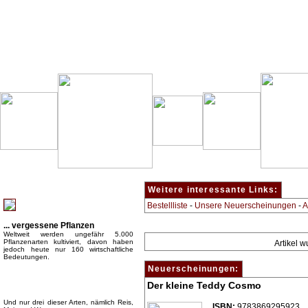
Besondere Empfehlung:
Weitere interessante Links:
Bestellliste
-
Unsere Neuerscheinungen
-
A
... vergessene Pflanzen
Weltweit werden ungefähr 5.000
Pflanzenarten kultiviert, davon haben
Artikel 
jedoch heute nur 160 wirtschaftliche
Bedeutungen.
Neuerscheinungen:
Der kleine Teddy Cosmo
Und nur drei dieser Arten, nämlich Reis,
ISBN:
9783869295923