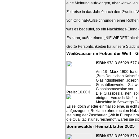
eine Meinung aufzwingen, aber wir wollen
Zeitreise in das Jahr 0 nach dem Zweiten 
von Original-Aufzeichnungen einer Rothen
was es bedeutet, so ein Nachkriegs-Elend 
Es kann, außer einem „NIE WIEDER“ nicht
Große Persönlichkeiten hat unsere Stadt h
Weißwasser im Fokus der Welt - G
ISBN:
978-3-86929-577-
Am 19. März 1900 trafen
„Zum Deutschen Kaiser“ 
Glasindustriellen. Joseph
Glashüttenwerke Schw
Glasblasmaschine vor.
Preis:
10.00 €
Die Glasspezialisten so
einigen Versuchsläufen
Maschine in Schweigs Gla
Es sei doch wieder einmal so eine, in echt
aufgezogene, Reklame ohne rechten Nutze
Meinung der Zuschauer. „Wir in Europa bra
die Qualität ist unzureichend“, waren sie si
Sonnewalder Heimatblätter 2025
ISBN:
978-3-86929-579-