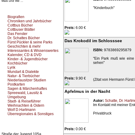
Mais und We ...
"Kinderbuch"
Top Bücherkategorien:
Biografien
Chroniken und Jahrbücher
Cottbus Bücher
Preis:
6.00 €
Cottbuser Blätter
Das Fenster
Dr. Schattes Bücher
Das Krokodil im Schlosssee
Fürst Pückler & seine Parks
Geschichten & mehr
ISBN:
9783869295879
Interessantes & Wissenswertes
Kalender, CD & DVD
"Ein Park muß wie eine 
Kinder- & Jugendbücher
sehen"
Kochbücher
Lyrik
Mundart & Dialekte
Natur- & Tierbücher
Preis:
9.90 €
(Zitat von Hermann Fürst
Niederlausitzer Studien
Postkarten
Sagen & Märchenhaftes
Apfelmus in der Nacht
Spreewald, Lausitz &
Umgebung
Autor:
Schatte, Dr. Hartm
Stadt- & Reiseführer
Im Kontakt mit meiner Enk
Weihnachten & Ostern
Wolf D.Hartmann
Privatdruck
Überregionales & Sonstiges
Kurz-Info:
Preis:
0.00 €
Straße der Jugend 105a