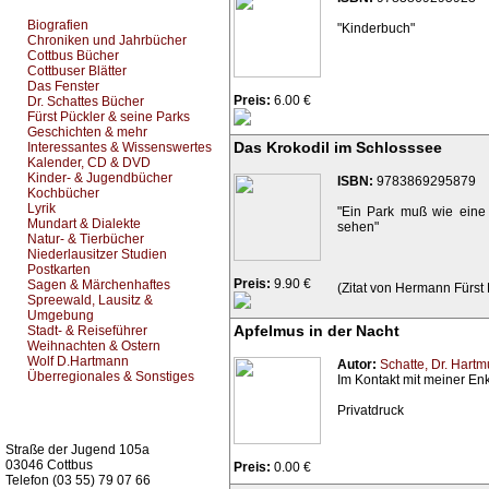
Biografien
"Kinderbuch"
Chroniken und Jahrbücher
Cottbus Bücher
Cottbuser Blätter
Das Fenster
Preis:
6.00 €
Dr. Schattes Bücher
Fürst Pückler & seine Parks
Geschichten & mehr
Das Krokodil im Schlosssee
Interessantes & Wissenswertes
Kalender, CD & DVD
Kinder- & Jugendbücher
ISBN:
9783869295879
Kochbücher
Lyrik
"Ein Park muß wie eine 
Mundart & Dialekte
sehen"
Natur- & Tierbücher
Niederlausitzer Studien
Postkarten
Preis:
9.90 €
Sagen & Märchenhaftes
(Zitat von Hermann Fürst
Spreewald, Lausitz &
Umgebung
Apfelmus in der Nacht
Stadt- & Reiseführer
Weihnachten & Ostern
Wolf D.Hartmann
Autor:
Schatte, Dr. Hartm
Überregionales & Sonstiges
Im Kontakt mit meiner Enk
Privatdruck
Kurz-Info:
Straße der Jugend 105a
03046 Cottbus
Preis:
0.00 €
Telefon (03 55) 79 07 66