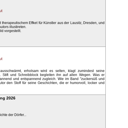
ut
therapeutischem Effket für Künstler aus der Lausitz, Dresden, und
tors illustireten.
d vorgestellt.
ut
usschwärmt, erholsam wird es selten, klagt zumindest seine
rin. Stift und Schreibblock begleiten ihn auf allen Wegen. Was er
, spannend und entspannend zugleich. Wie im Band "zuckersüß und
Autor den Stoff für seine Geschichten, die er humorvoll, locker und
ang 2026
hte der Dörfer...