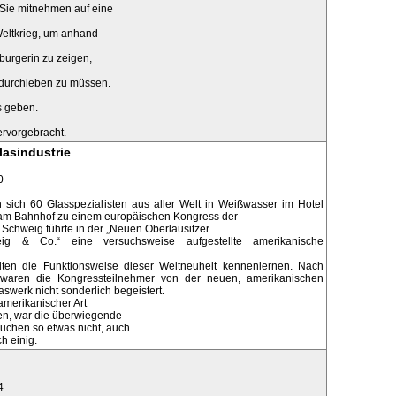
 Sie mitnehmen auf eine
Weltkrieg, um anhand
burgerin zu zeigen,
durchleben zu müssen.
s geben.
ervorgebracht.
lasindustrie
0
 sich 60 Glasspezialisten aus aller Welt in Weißwasser im Hotel
am Bahnhof zu einem europäischen Kongress der
 Schweig führte in der „Neuen Oberlausitzer
eig & Co.“ eine versuchsweise aufgestellte amerikanische
llten die Funktionsweise dieser Weltneuheit kennenlernen. Nach
 waren die Kongressteilnehmer von der neuen, amerikanischen
swerk nicht sonderlich begeistert.
 amerikanischer Art
n, war die überwiegende
uchen so etwas nicht, auch
ch einig.
4