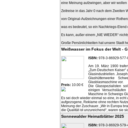
eine Meinung aufzwingen, aber wir wollen
Zeitreise in das Jahr 0 nach dem Zweiten 
von Original-Aufzeichnungen einer Rothen
was es bedeutet, so ein Nachkriegs-Elend 
Es kann, außer einem „NIE WIEDER“ nicht
Große Persönlichkeiten hat unsere Stadt h
Weißwasser im Fokus der Welt - G
ISBN:
978-3-86929-577-
Am 19. März 1900 trafen
„Zum Deutschen Kaiser“ 
Glasindustriellen. Joseph
Glashüttenwerke Schw
Glasblasmaschine vor.
Preis:
10.00 €
Die Glasspezialisten so
einigen Versuchsläufen
Maschine in Schweigs Gla
Es sei doch wieder einmal so eine, in echt
aufgezogene, Reklame ohne rechten Nutze
Meinung der Zuschauer. „Wir in Europa bra
die Qualität ist unzureichend“, waren sie si
Sonnewalder Heimatblätter 2025
ISBN:
978-3-86929-579-