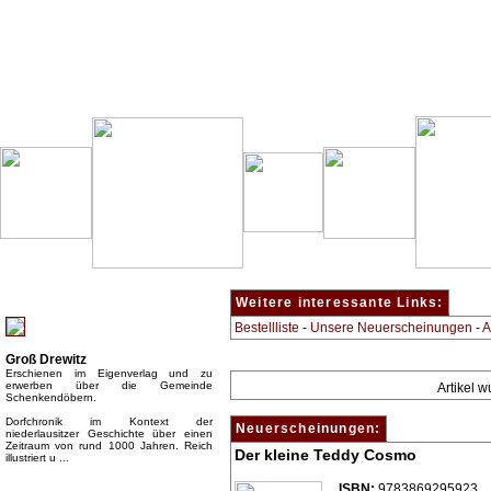
Besondere Empfehlung:
Weitere interessante Links:
Bestellliste
-
Unsere Neuerscheinungen
-
A
Groß Drewitz
Erschienen im Eigenverlag und zu
erwerben über die Gemeinde
Artikel 
Schenkendöbern.
Dorfchronik im Kontext der
Neuerscheinungen:
niederlausitzer Geschichte über einen
Zeitraum von rund 1000 Jahren. Reich
Der kleine Teddy Cosmo
illustriert u ...
Top Bücherkategorien:
ISBN:
9783869295923