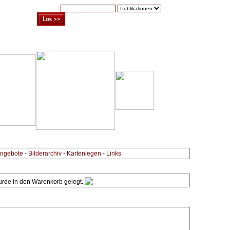
Suche:
Warenkorb (0)
Zur Kasse
Kontakt
ngebote
-
Bilderarchiv
-
Kartenlegen
-
Links
wurde in den Warenkorb gelegt.