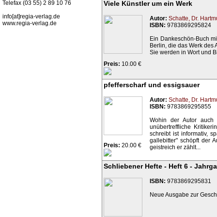
Telefax (03 55) 2 89 10 76
Viele Künstler um ein Werk
info[at]regia-verlag.de
Autor:
Schatte, Dr. Hartm
www.regia-verlag.de
ISBN:
9783869295824
Ein Dankeschön-Buch mit 
Berlin, die das Werk des Au
Sie werden in Wort und Bil
Preis:
10.00 €
pfefferscharf und essigsauer
Autor:
Schatte, Dr. Hartm
ISBN:
9783869295855
Wohin der Autor auch a
unübertreffliche Kritike
schreibt ist informativ
gallebitter" schöpft der 
Preis:
20.00 €
geistreich er zählt...
Schliebener Hefte - Heft 6 - Jahrg
ISBN:
9783869295831
Neue Ausgabe zur Geschic