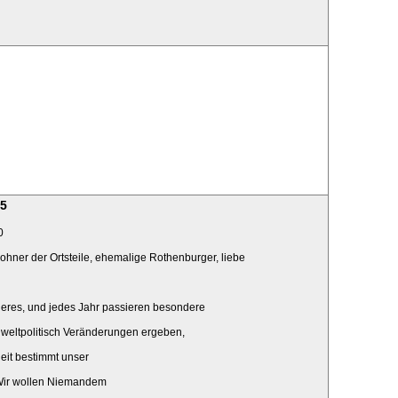
25
0
hner der Ortsteile, ehemalige Rothenburger, liebe
deres, und jedes Jahr passieren besondere
 weltpolitisch Veränderungen ergeben,
eit bestimmt unser
 Wir wollen Niemandem