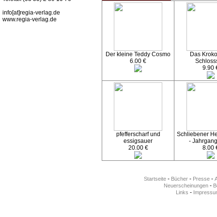
info[at]regia-verlag.de
www.regia-verlag.de
Der kleine Teddy Cosmo
Das Kroko
6.00 €
Schloss
9.90 
pfefferscharf und
Schliebener Hef
essigsauer
- Jahrgan
20.00 €
8.00 
-
-
-
Startseite
Bücher
Presse
-
Neuerscheinungen
Be
-
Links
Impressu