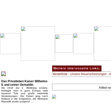
Besondere Empfehlung:
Weitere interessante Links:
Bestellliste
-
Unsere Neuerscheinungen
-
A
Das Privatleben Kaiser Wilhelms
II. und seiner Gemahlin
Artikel 
Als 1918 der 1. Weltkrieg endete,
beklagte man in ganz Europa viele
tausend Tote und große materielle
Verwüstungen. Der Kaiser ging nach
Holland in die Emigration, die Weimarer
Republik wurde ausgeruf ...
Top Bücherkategorien: