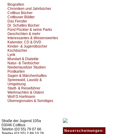
Biografien
Chroniken und Jahrbücher
Cottbus Bücher
Cottbuser Blätter
Das Fenster
Dr. Schattes Bücher
Fürst Pückler & seine Parks
Geschichten & mehr
Interessantes & Wissenswertes
Kalender, CD & DVD
Kinder- & Jugendbücher
Kochbücher
Lyrik
Mundart & Dialekte
Natur- & Tierbücher
Niederlausitzer Studien
Postkarten
Sagen & Märchenhaftes
Spreewald, Lausitz &
Umgebung
Stadt- & Reiseführer
Weihnachten & Ostern
Wolf D.Hartmann
Überregionales & Sonstiges
Kurz-Info:
Straße der Jugend 105a
03046 Cottbus
Telefon (03 55) 79 07 66
Neuerscheinungen:
Telefax (03 55) 2 89 10 76