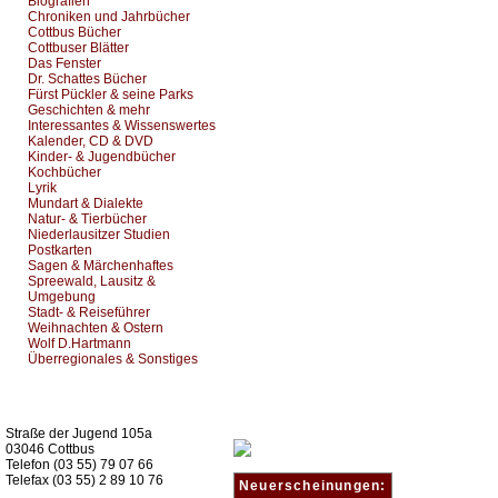
Biografien
Chroniken und Jahrbücher
Cottbus Bücher
Cottbuser Blätter
Das Fenster
Dr. Schattes Bücher
Fürst Pückler & seine Parks
Geschichten & mehr
Interessantes & Wissenswertes
Kalender, CD & DVD
Kinder- & Jugendbücher
Kochbücher
Lyrik
Mundart & Dialekte
Natur- & Tierbücher
Niederlausitzer Studien
Postkarten
Sagen & Märchenhaftes
Spreewald, Lausitz &
Umgebung
Stadt- & Reiseführer
Weihnachten & Ostern
Wolf D.Hartmann
Überregionales & Sonstiges
Kurz-Info:
Straße der Jugend 105a
03046 Cottbus
Telefon (03 55) 79 07 66
Telefax (03 55) 2 89 10 76
Neuerscheinungen: