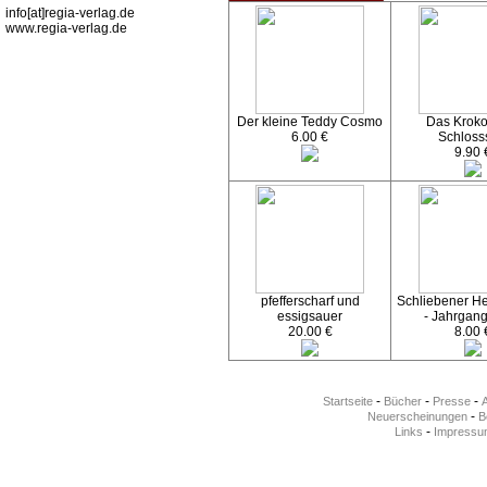
info[at]regia-verlag.de
www.regia-verlag.de
Der kleine Teddy Cosmo
Das Kroko
6.00 €
Schloss
9.90 
pfefferscharf und
Schliebener Hef
essigsauer
- Jahrgan
20.00 €
8.00 
-
-
-
Startseite
Bücher
Presse
-
Neuerscheinungen
Be
-
Links
Impressu