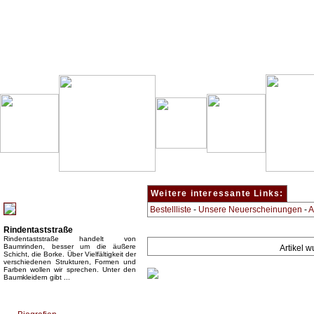
Besondere Empfehlung:
Weitere interessante Links:
Bestellliste
-
Unsere Neuerscheinungen
-
A
Rindentaststraße
Rindentaststraße handelt von
Baumrinden, besser um die äußere
Artikel 
Schicht, die Borke. Über Vielfältigkeit der
verschiedenen Strukturen, Formen und
Farben wollen wir sprechen. Unter den
Baumkleidern gibt ...
Top Bücherkategorien: